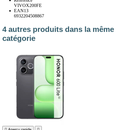
Référence
VIVOX200FE
EAN13
6932204508867
4 autres produits dans la même
catégorie

Aperçu rapide
