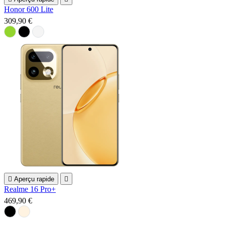
Honor 600 Lite
309,90 €

Aperçu rapide

Realme 16 Pro+
469,90 €