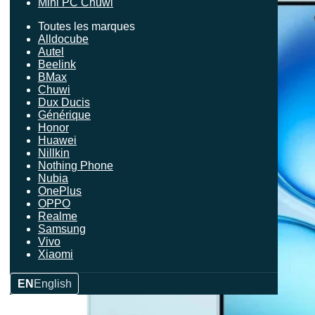
Mini PC Chuwi
Toutes les marques
Alldocube
Autel
Beelink
BMax
Chuwi
Dux Ducis
Générique
Honor
Huawei
Nillkin
Nothing Phone
Nubia
OnePlus
OPPO
Realme
Samsung
Vivo
Xiaomi
EN
English