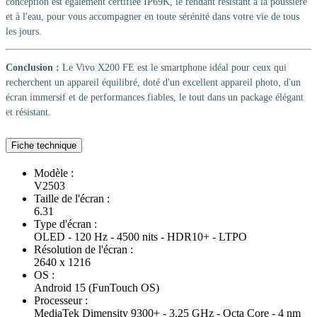
conception est également certifiée IP69K, le rendant résistant à la poussière
et à l'eau, pour vous accompagner en toute sérénité dans votre vie de tous
les jours.
Conclusion :
Le Vivo X200 FE est le smartphone idéal pour ceux qui
recherchent un appareil équilibré, doté d'un excellent appareil photo, d'un
écran immersif et de performances fiables, le tout dans un package élégant
et résistant.
Fiche technique
Modèle :
V2503
Taille de l'écran :
6.31
Type d'écran :
OLED - 120 Hz - 4500 nits - HDR10+ - LTPO
Résolution de l'écran :
2640 x 1216
OS :
Android 15 (FunTouch OS)
Processeur :
MediaTek Dimensity 9300+ - 3.25 GHz - Octa Core - 4 nm