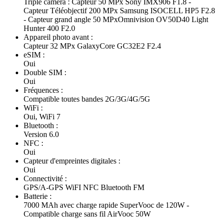
Triple caméra : Capteur 50 MPx Sony IMX906 F1.8 -
Capteur Téléobjectif 200 MPx Samsung ISOCELL HP5 F2.8
- Capteur grand angle 50 MPxOmnivision OV50D40 Light
Hunter 400 F2.0
Appareil photo avant :
Capteur 32 MPx GalaxyCore GC32E2 F2.4
eSIM :
Oui
Double SIM :
Oui
Fréquences :
Compatible toutes bandes 2G/3G/4G/5G
WiFi :
Oui, WiFi 7
Bluetooth :
Version 6.0
NFC :
Oui
Capteur d'empreintes digitales :
Oui
Connectivité :
GPS/A-GPS WiFI NFC Bluetooth FM
Batterie :
7000 MAh avec charge rapide SuperVooc de 120W -
Compatible charge sans fil AirVooc 50W