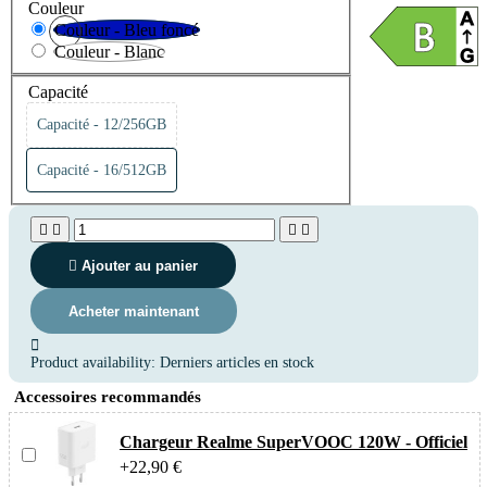
Couleur
Couleur - Bleu foncé
Couleur - Blanc
Capacité
Capacité -
12/256GB
Capacité -
16/512GB





Ajouter au panier
Acheter maintenant

Product availability:
Derniers articles en stock
Accessoires recommandés
Chargeur Realme SuperVOOC 120W - Officiel
+22,90 €