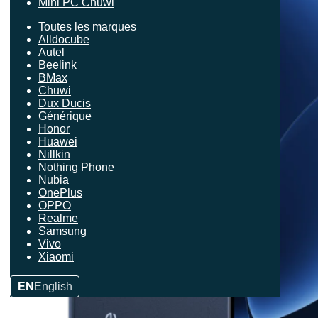
Mini PC Chuwi
Toutes les marques
Alldocube
Autel
Beelink
BMax
Chuwi
Dux Ducis
Générique
Honor
Huawei
Nillkin
Nothing Phone
Nubia
OnePlus
OPPO
Realme
Samsung
Vivo
Xiaomi
EN
English