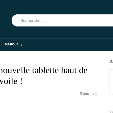
Rechercher ...
MARQUE
R
ouvelle tablette haut de
oile !
806
0
WhatsApp
D