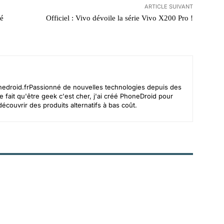
ARTICLE SUIVANT
té
Officiel : Vivo dévoile la série Vivo X200 Pro !
edroid.frPassionn
é de nouvelles technologies depuis des
 fait qu'être geek c'est cher, j'ai créé PhoneDroid pour
écouvrir des produits alternatifs à bas coût.