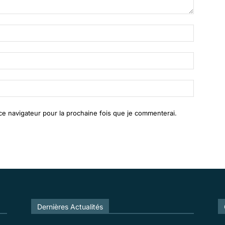
Nom
:*
Email
:*
Site
:
ce navigateur pour la prochaine fois que je commenterai.
Tous
En vedette
Tous les temps populaire
Dernières Actualités
Plus