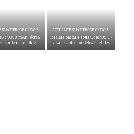
É SMARTPHONE CHINOIS
ACTUALITÉ SMARTPHONE CHINOIS
16 : 9000 mAh, écran
Realme bascule sous ColorOS 17
t sortie en octobre
: La liste des modèles éligibles