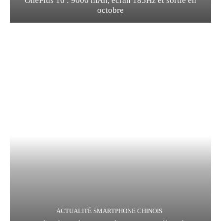
OnePlus 16 : 9000 mAh, écran 185Hz et sortie en
octobre
ACTUALITÉ SMARTPHONE CHINOIS