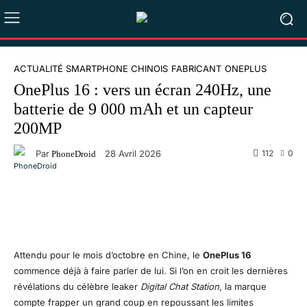
ACTUALITÉ SMARTPHONE CHINOIS
FABRICANT
ONEPLUS
OnePlus 16 : vers un écran 240Hz, une
batterie de 9 000 mAh et un capteur
200MP
Par
112
0
28 Avril 2026
PhoneDroid
Facebook
X
Pinterest
WhatsA
Attendu pour le mois d’octobre en Chine, le
OnePlus 16
commence déjà à faire parler de lui. Si l’on en croit les dernières
révélations du célèbre leaker
Digital Chat Station
, la marque
compte frapper un grand coup en repoussant les limites