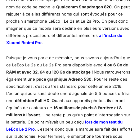
nom de code se cache le
Qualcomm Snapdragon 820
. On peut
rajouter à cela les différents noms qui sont évoqués pour ce
prochain smartphone LeEco : Le 2s et Le 2s Pro. On peut donc
imaginer que ce mobile sera décliné en plusieurs versions avec
différents processeurs et différentes mémoires
à l’instar du
Xiaomi Redmi Pro
.
Puisque je vous parle de mémoire, nous savons aujourd’hui que
ce LeEco Le 2s ou Le 2s Pro sera disponible avec
4 ou 6 Go de
RAM et avec 32, 64 ou 128 Go de stockage !
Nous retrouverons
également une
puce graphique Adreno 530
. Pour le reste des
spécifications, c’est du très standard pour cette année 2016.
L’écran qui aura sans doute une diagonale de 5,5 pouces offrira
une
définition Full HD
. Quant aux appareils photos, ils seront
équipés de capteurs de
16 millions de pixels à l’arrière et 8
millions à l’avant
. Il ne reste plus qu’un point d’interrogation sur
la batterie. Ce point m’avait un peu déçu
lors de mon test du
LeEco Le 2 Pro
. J’espère donc que la marque aura fait des efforts
sur l’autonomie. Pour terminer, le smartphone tournera sous