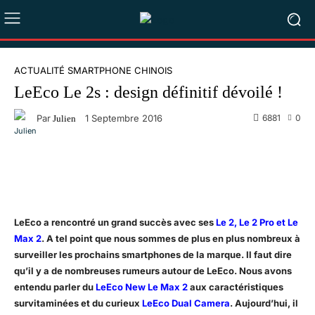
ACTUALITÉ SMARTPHONE CHINOIS
LeEco Le 2s : design définitif dévoilé !
Par
6881
0
1 Septembre 2016
Julien
Facebook
X
Pinterest
WhatsA
LeEco a rencontré un grand succès avec ses
Le 2, Le 2 Pro et Le
Max 2
. A tel point que nous sommes de plus en plus nombreux à
surveiller les prochains smartphones de la marque. Il faut dire
qu’il y a de nombreuses rumeurs autour de LeEco. Nous avons
entendu parler du
LeEco New Le Max 2
aux caractéristiques
survitaminées et du curieux
LeEco Dual Camera
. Aujourd’hui, il