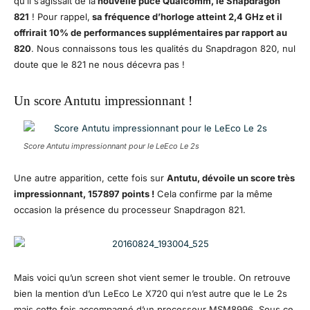
qu’il s’agissait de la
nouvelle puce Qualcomm, le Snapdragon
821
! Pour rappel,
sa fréquence d’horloge atteint 2,4 GHz et il
offrirait 10% de performances supplémentaires par rapport au
820
. Nous connaissons tous les qualités du Snapdragon 820, nul
doute que le 821 ne nous décevra pas !
Un score Antutu impressionnant !
Score Antutu impressionnant pour le LeEco Le 2s
Une autre apparition, cette fois sur
Antutu, dévoile un score très
impressionnant, 157897 points !
Cela confirme par la même
occasion la présence du processeur Snapdragon 821.
Mais voici qu’un screen shot vient semer le trouble. On retrouve
bien la mention d’un LeEco Le X720 qui n’est autre que le Le 2s
mais cette fois accompagné d’un processeur MSM8996. Sous ce