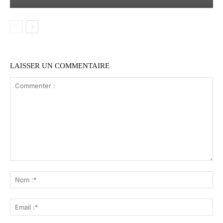
LAISSER UN COMMENTAIRE
Commenter
:
No
:*
Ema
:*