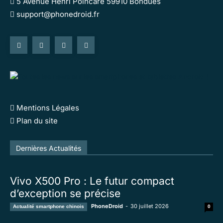
5 Avenue Henri Poincaré 59910 Bondues
support@phonedroid.fr
Mentions Légales
Plan du site
Tous
En vedette
Tous les temps populaire
Dernières Actualités
Plus
Vivo X500 Pro : Le futur compact
d’exception se précise
PhoneDroid
-
30 juillet 2026
Actualité smartphone chinois
0