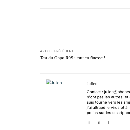
Facebook
X
Pinterest
ARTICLE PRÉCÉDENT
Test du Oppo R9S : tout en finesse !
Julien
Contact :
julien@phoned
n'ont pas les autres, 
suis tourné vers les sm
j'ai attrapé le virus et
potins sur les smartpho