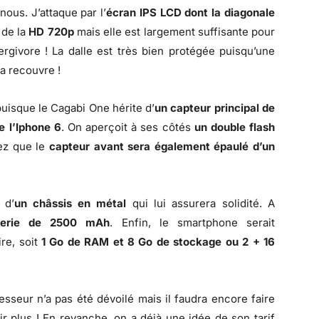
ous. J’attaque par l’
écran IPS LCD dont la diagonale
 de la
HD 720p
mais elle est largement suffisante pour
ergivore ! La dalle est très bien protégée puisqu’une
a recouvre !
uisque le Cagabi One hérite d’
un capteur principal de
 l’Iphone 6
. On aperçoit à ses côtés
un double flash
ez que le
capteur avant sera également épaulé d’un
 d’
un châssis en métal
qui lui assurera solidité. A
terie de 2500 mAh
. Enfin, le smartphone serait
re, soit
1 Go de RAM et 8 Go de stockage ou 2 + 16
sseur n’a pas été dévoilé mais il faudra encore faire
r plus ! En revanche, on a déjà une idée de son tarif