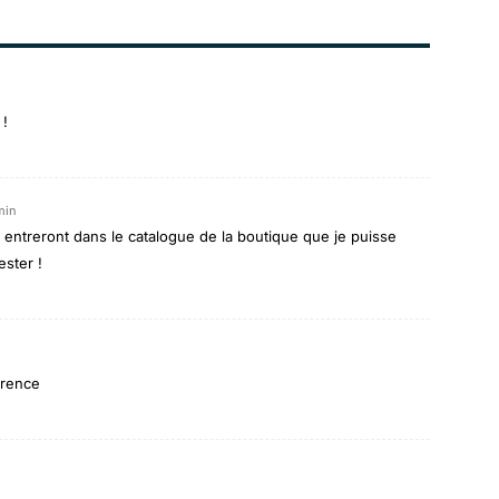
 !
min
ls entreront dans le catalogue de la boutique que je puisse
ester !
arence