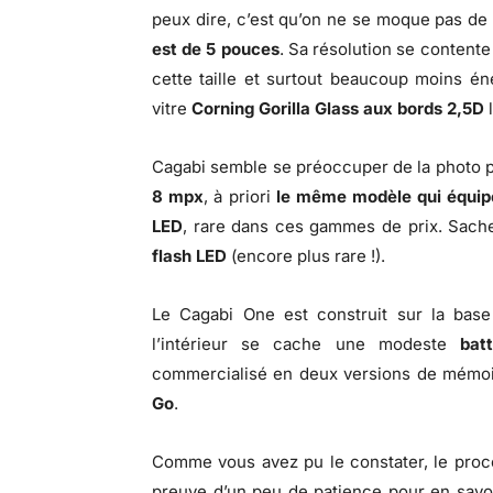
peux dire, c’est qu’on ne se moque pas de n
est de 5 pouces
. Sa résolution se contente
cette taille et surtout beaucoup moins én
vitre
Corning Gorilla Glass aux bords 2,5D
l
Cagabi semble se préoccuper de la photo p
8 mpx
, à priori
le même modèle qui équipe
LED
, rare dans ces gammes de prix. Sach
flash LED
(encore plus rare !).
Le Cagabi One est construit sur la base
l’intérieur se cache une modeste
bat
commercialisé en deux versions de mémoi
Go
.
Comme vous avez pu le constater, le proce
preuve d’un peu de patience pour en savoi