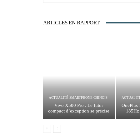
ARTICLES EN RAPPORT
ACTUALITÉ SMARTPHONE CHINOIS
ACTUALIT
Vivo X500 Pro : Le futur
OnePlus 
compact d’exception se précise
185Hz e