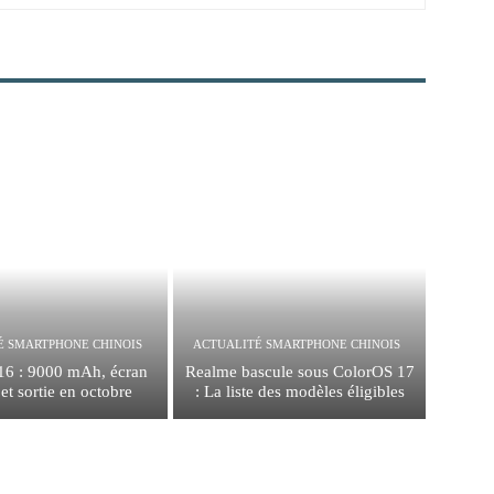
É SMARTPHONE CHINOIS
ACTUALITÉ SMARTPHONE CHINOIS
16 : 9000 mAh, écran
Realme bascule sous ColorOS 17
t sortie en octobre
: La liste des modèles éligibles