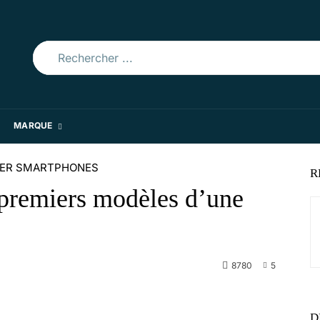
Rechercher ...
MARQUE
IER SMARTPHONES
R
premiers modèles d’une
8780
5
WhatsApp
D