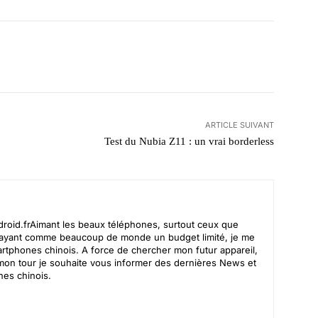
WhatsApp
ARTICLE SUIVANT
Test du Nubia Z11 : un vrai borderless
roid.frAimant
les beaux téléphones, surtout ceux que
et ayant comme beaucoup de monde un budget limité, je me
artphones chinois. A force de chercher mon futur appareil,
 à mon tour je souhaite vous informer des dernières News et
nes chinois.