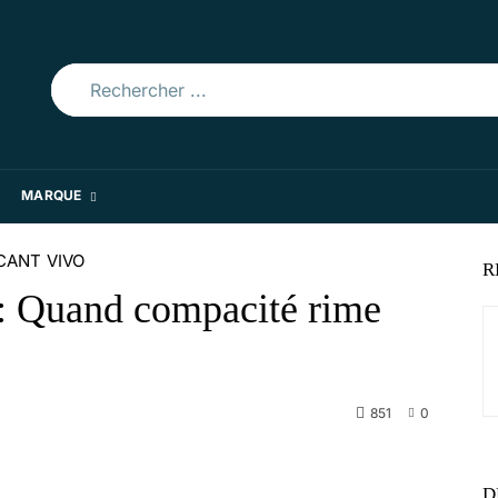
Rechercher ...
MARQUE
CANT
VIVO
R
: Quand compacité rime
851
0
WhatsApp
D