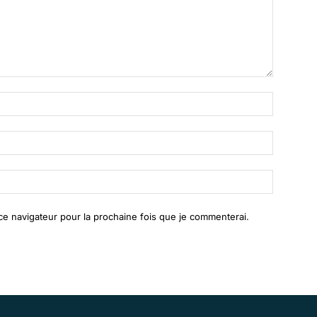
Nom
:*
Email
:*
Site
:
ce navigateur pour la prochaine fois que je commenterai.