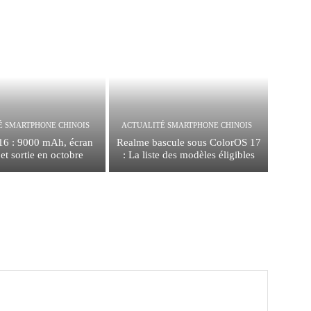
É SMARTPHONE CHINOIS
ACTUALITÉ SMARTPHONE CHINOIS
16 : 9000 mAh, écran
Realme bascule sous ColorOS 17
t sortie en octobre
: La liste des modèles éligibles