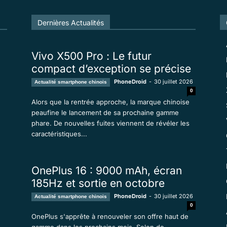
Tous
En vedette
Tous les temps populaire
Dernières Actualités
Plus
Vivo X500 Pro : Le futur
compact d’exception se précise
PhoneDroid
-
30 juillet 2026
Actualité smartphone chinois
0
Alors que la rentrée approche, la marque chinoise
peaufine le lancement de sa prochaine gamme
phare. De nouvelles fuites viennent de révéler les
caractéristiques...
OnePlus 16 : 9000 mAh, écran
185Hz et sortie en octobre
PhoneDroid
-
30 juillet 2026
Actualité smartphone chinois
0
OnePlus s'apprête à renouveler son offre haut de