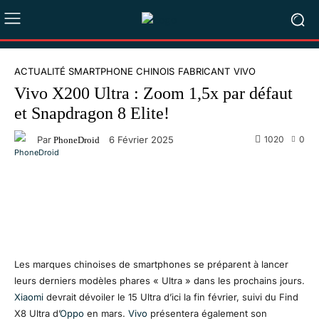
ACTUALITÉ SMARTPHONE CHINOIS
FABRICANT
VIVO
Vivo X200 Ultra : Zoom 1,5x par défaut
et Snapdragon 8 Elite!
Par
1020
0
6 Février 2025
PhoneDroid
Facebook
X
Pinterest
WhatsA
Les marques chinoises de smartphones se préparent à lancer
leurs derniers modèles phares « Ultra » dans les prochains jours.
Xiaomi
devrait dévoiler le 15 Ultra d’ici la fin février, suivi du Find
X8 Ultra d’
Oppo
en mars.
Vivo
présentera également son