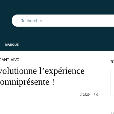
Rechercher ...
MARQUE
CANT
VIVO
R
volutionne l’expérience
omniprésente !
2129
0
WhatsApp
D