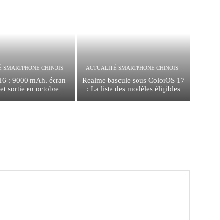
É SMARTPHONE CHINOIS
ACTUALITÉ SMARTPHONE CHINOIS
16 : 9000 mAh, écran
Realme bascule sous ColorOS 17
t sortie en octobre
: La liste des modèles éligibles