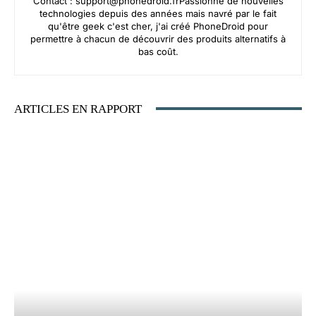
Contact :
support@phonedroid.frPassionn
é de nouvelles
technologies depuis des années mais navré par le fait
qu'être geek c'est cher, j'ai créé PhoneDroid pour
permettre à chacun de découvrir des produits alternatifs à
bas coût.
ARTICLES EN RAPPORT