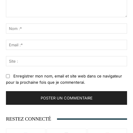
Commenter
:
No
:*
Ema
:*
Sit
:
Enregistrer mon nom, email et site web dans ce navigateur
pour la prochaine fois que je commenterai.
RESTEZ CONNECTÉ