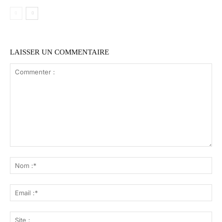
LAISSER UN COMMENTAIRE
Commenter
:
No
:*
Ema
:*
Sit